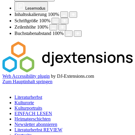
Lesemodus
Inhaltsskalierung
100
%
Schriftgröße
100
%
Zeilenhöhe
100
%
Buchstabenabstand
100
%
Web Accessibility plugin
by DJ-Extensions.com
Zum Hauptinhalt springen
Literaturherbst
Kulturorte
Kulturportraits
EINFACH LESEN
Heimatgeschichten
Newsletter abonnieren
Literaturherbst REVIEW