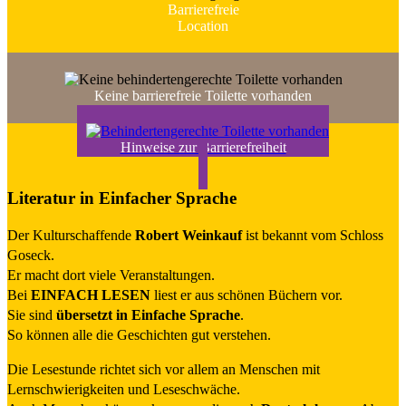
Barrierefreie
Location
Keine barrierefreie Toilette vorhanden
Hinweise zur Barriere­freiheit
Literatur in Einfacher Sprache
Der Kulturschaffende
Robert Weinkauf
ist bekannt vom Schloss
Goseck.
Er macht dort viele Veranstaltungen.
Bei
EINFACH LESEN
liest er aus schönen Büchern vor.
Sie sind
übersetzt in Einfache Sprache
.
So können alle die Geschichten gut verstehen.
Die Lesestunde richtet sich vor allem an Menschen mit
Lernschwierigkeiten und Leseschwäche.