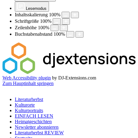
Lesemodus
Inhaltsskalierung
100
%
Schriftgröße
100
%
Zeilenhöhe
100
%
Buchstabenabstand
100
%
Web Accessibility plugin
by DJ-Extensions.com
Zum Hauptinhalt springen
Literaturherbst
Kulturorte
Kulturportraits
EINFACH LESEN
Heimatgeschichten
Newsletter abonnieren
Literaturherbst REVIEW