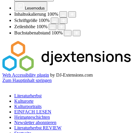
Lesemodus
Inhaltsskalierung
100
%
Schriftgröße
100
%
Zeilenhöhe
100
%
Buchstabenabstand
100
%
Web Accessibility plugin
by DJ-Extensions.com
Zum Hauptinhalt springen
Literaturherbst
Kulturorte
Kulturportraits
EINFACH LESEN
Heimatgeschichten
Newsletter abonnieren
Literaturherbst REVIEW