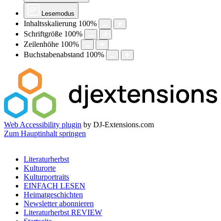
Lesemodus
Inhaltsskalierung
100
%
Schriftgröße
100
%
Zeilenhöhe
100
%
Buchstabenabstand
100
%
Web Accessibility plugin
by DJ-Extensions.com
Zum Hauptinhalt springen
Literaturherbst
Kulturorte
Kulturportraits
EINFACH LESEN
Heimatgeschichten
Newsletter abonnieren
Literaturherbst REVIEW