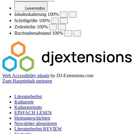
Lesemodus
Inhaltsskalierung
100
%
Schriftgröße
100
%
Zeilenhöhe
100
%
Buchstabenabstand
100
%
Web Accessibility plugin
by DJ-Extensions.com
Zum Hauptinhalt springen
Literaturherbst
Kulturorte
Kulturportraits
EINFACH LESEN
Heimatgeschichten
Newsletter abonnieren
Literaturherbst REVIEW