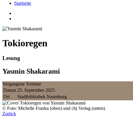
Startseite
Tokioregen
Lesung
Yasmin Shakarami
Vergangene Termine
Datum
25. September 2025
Ort
Stadtbibliothek Naumburg
© Foto: Michelle Franka (oben) und cbj Verlag (unten)
Zurück