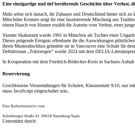
Eine einzigartige und tief berührende Geschichte über Verlust, d
Malu sehnt sich danach, ihr Zuhause und Deutschland hinter sich zu l
Mitschüler Kentaro zeigt ihr eine faszinierende Mischung aus Tradit
einem Hauch von Humor erzählt die Autorin vom Verlust, einer junge
Yasmin Skakarami wurde 1991 in München als Tochter einer Ungarin 
Dieses prägende Ereignis offenbarte ihr die Auswirkungen plötzlich
ihrem Masterabschluss gründete sie in Vancouver eine Schule für deut
Debütroman „Tokioregen“ wurde 2024 mit dem DELIA-Literaturpreis
In Kooperation mit dem Friedrich-Bödecker-Kreis in Sachsen-Anhalt
Reservierung
Geschlossene Veranstaltungen für Schulen, Klassenstufe 9/10, nur m
muss JavaScript eingeschaltet sein.
.
Eine Kulturinitiative vom
Schönburger Straße 41, 06618 Naumburg/Saale
Unterstützt durch: