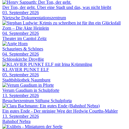
Der Ton, der geht. Über eine Stadt und das, was nicht bleibt
03. September 2026
Nietzsche Dokumentationszentrum
Zorn – Die Akte Heinlein
04. September 2026
Theater im Capitol Zeitz
Schauriges & Schönes
04. September 2026
Schlosskirche Droyßig
KLAVIER PUNKT ELF
05. September 2026
Stadtbibliothek Naumburg
Verum Gaudium in Schulpforte
13. September 2026
Besucherzentrum Stiftung Schulpforta
Ein gutes Ende - Der steinige Weg der Hedwig Courths-Mahler
13. September 2026
Bahnhof Nebra