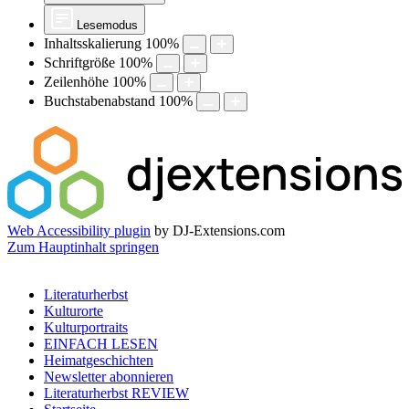
Lesemodus
Inhaltsskalierung
100
%
Schriftgröße
100
%
Zeilenhöhe
100
%
Buchstabenabstand
100
%
Web Accessibility plugin
by DJ-Extensions.com
Zum Hauptinhalt springen
Literaturherbst
Kulturorte
Kulturportraits
EINFACH LESEN
Heimatgeschichten
Newsletter abonnieren
Literaturherbst REVIEW