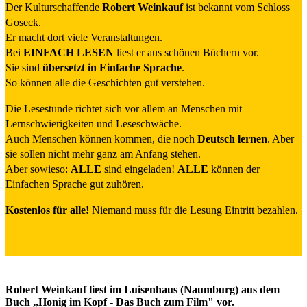
Der Kulturschaffende
Robert Weinkauf
ist bekannt vom Schloss
Goseck.
Er macht dort viele Veranstaltungen.
Bei
EINFACH LESEN
liest er aus schönen Büchern vor.
Sie sind
übersetzt in Einfache Sprache
.
So können alle die Geschichten gut verstehen.
Die Lesestunde richtet sich vor allem an Menschen mit
Lernschwierigkeiten und Leseschwäche.
Auch Menschen können kommen, die noch
Deutsch lernen
. Aber
sie sollen nicht mehr ganz am Anfang stehen.
Aber sowieso:
ALLE
sind eingeladen!
ALLE
können der
Einfachen Sprache gut zuhören.
Kostenlos für alle!
Niemand muss für die Lesung Eintritt bezahlen.
Robert Weinkauf liest im Luisenhaus (Naumburg) aus dem
Buch „Honig im Kopf - Das Buch zum Film" vor.