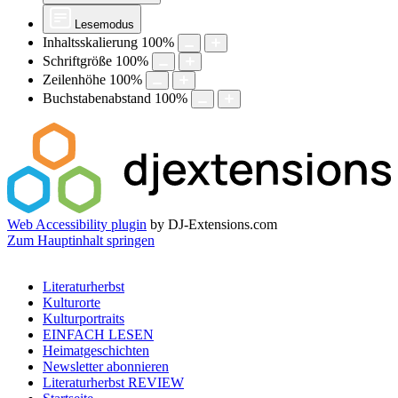
Lesemodus
Inhaltsskalierung
100
%
Schriftgröße
100
%
Zeilenhöhe
100
%
Buchstabenabstand
100
%
Web Accessibility plugin
by DJ-Extensions.com
Zum Hauptinhalt springen
Literaturherbst
Kulturorte
Kulturportraits
EINFACH LESEN
Heimatgeschichten
Newsletter abonnieren
Literaturherbst REVIEW