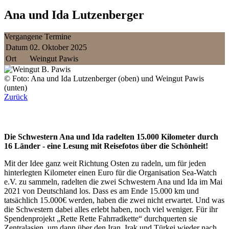
Ana und Ida Lutzenberger
Vergangene Termine
Datum
02. Oktober 2025
Ort
Weingut Pawis
© Foto: Ana und Ida Lutzenberger (oben) und Weingut Pawis
(unten)
Zurück
Die Schwestern Ana und Ida radelten 15.000 Kilometer durch
16 Länder - eine Lesung mit Reisefotos über die Schönheit!
Mit der Idee ganz weit Richtung Osten zu radeln, um für jeden
hinterlegten Kilometer einen Euro für die Organisation Sea-Watch
e.V. zu sammeln, radelten die zwei Schwestern Ana und Ida im Mai
2021 von Deutschland los. Dass es am Ende 15.000 km und
tatsächlich 15.000€ werden, haben die zwei nicht erwartet. Und was
die Schwestern dabei alles erlebt haben, noch viel weniger. Für ihr
Spendenprojekt „Rette Rette Fahrradkette“ durchquerten sie
Zentralasien, um dann über den Iran, Irak und Türkei wieder nach