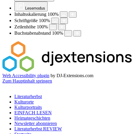
Lesemodus
Inhaltsskalierung
100
%
Schriftgröße
100
%
Zeilenhöhe
100
%
Buchstabenabstand
100
%
Web Accessibility plugin
by DJ-Extensions.com
Zum Hauptinhalt springen
Literaturherbst
Kulturorte
Kulturportraits
EINFACH LESEN
Heimatgeschichten
Newsletter abonnieren
Literaturherbst REVIEW