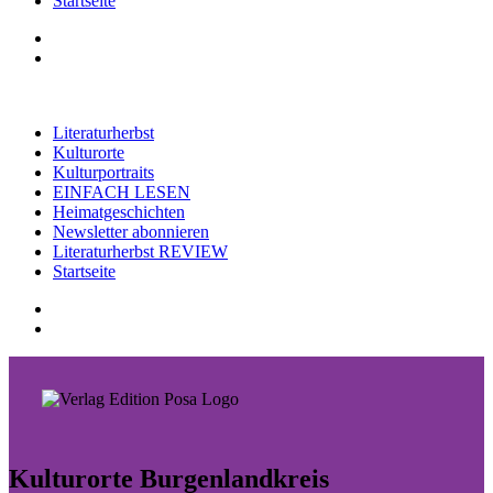
Startseite
Literaturherbst
Kulturorte
Kulturportraits
EINFACH LESEN
Heimatgeschichten
Newsletter abonnieren
Literaturherbst REVIEW
Startseite
Kulturorte Burgenlandkreis